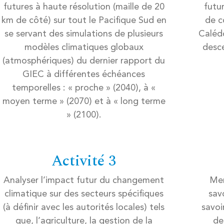
futures à haute résolution (maille de 20
futu
km de côté) sur tout le Pacifique Sud en
de c
se servant des simulations de plusieurs
Caléd
modèles climatiques globaux
desce
(atmosphériques) du dernier rapport du
GIEC à différentes échéances
temporelles : « proche » (2040), à «
moyen terme » (2070) et à « long terme
» (2100).
Activité 3
Analyser l’impact futur du changement
Men
climatique sur des secteurs spécifiques
sav
(à définir avec les autorités locales) tels
savoi
que, l’agriculture, la gestion de la
de