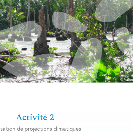
© Valér
Activité 2
isation de projections climatiques