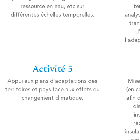
ressource en eau, etc sur
te
différentes échelles temporelles.
analys
tran
d
l’ada
Activité 5
Appui aux plans d’adaptations des
Mise
territoires et pays face aux effets du
(en c
changement climatique.
afin 
di
in
ré
insula