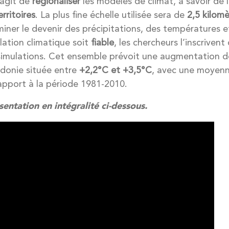
s’agit de
régionaliser
les modèles de climat, à savoir de 
erritoires
. La plus fine échelle utilisée sera de
2,5 kilom
iner le devenir des précipitations, des températures e
lation climatique soit
fiable
, les chercheurs l’inscriven
imulations. Cet ensemble prévoit une augmentation d
donie située entre
+2,2°C et +3,5°C
, avec une moyen
rapport à la période 1981-2010.
entation en intégralité ci-dessous.