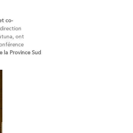
et co-
direction
utuna, ont
conférence
e la Province Sud