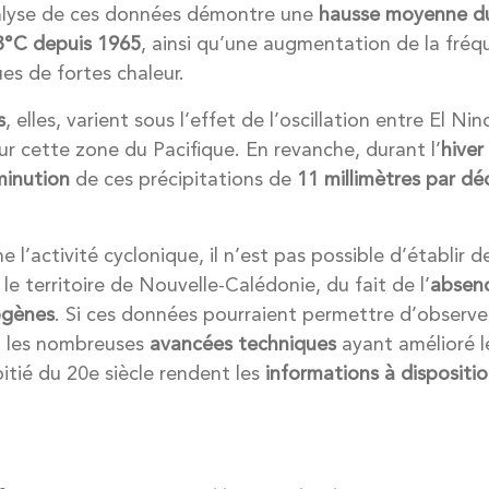
nalyse de ces données démontre une
hausse moyenne du
3°C depuis 1965
, ainsi qu’une augmentation de la fré
es de fortes chaleur.
s
, elles, varient sous l’effet de l’oscillation entre El Ni
r cette zone du Pacifique. En revanche, durant l’
hiver
minution
de ces précipitations de
11 millimètres par dé
e l’activité cyclonique, il n’est pas possible d’établir 
 le territoire de Nouvelle-Calédonie, du fait de l’
absen
ogènes
. Si ces données pourraient permettre d’observer
 les nombreuses
avancées techniques
ayant amélioré le
itié du 20e siècle rendent les
informations à dispositi