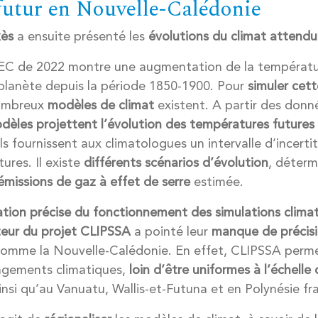
futur en Nouvelle-Calédonie
kès
a ensuite présenté les
évolutions du climat attendu
IEC de 2022 montre une augmentation de la températu
 planète depuis la période 1850-1900. Pour
simuler cett
nombreux
modèles de climat
existent. A partir des donn
dèles projettent l’évolution des températures futures 
ls fournissent aux climatologues un intervalle d’incerti
tures. Il existe
différents scénarios d’évolution
, déterm
émissions de gaz à effet de serre
estimée.
ation précise du fonctionnement des simulations clima
eur du projet CLIPSSA
a pointé leur
manque de précis
omme la Nouvelle-Calédonie. En effet, CLIPSSA permet
ngements climatiques,
loin d’être uniformes à l’échelle
 ainsi qu’au Vanuatu, Wallis-et-Futuna et en Polynésie fr