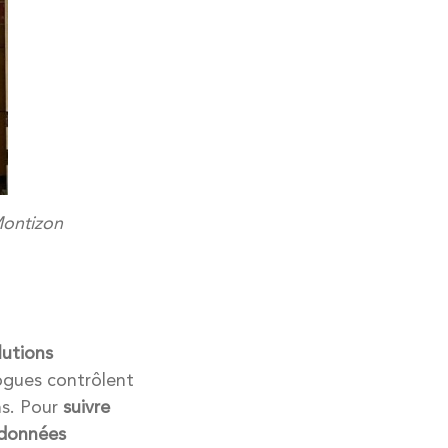
Montizon
utions
ogues contrôlent
ns. Pour
suivre
données