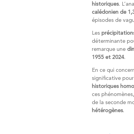
historiques
. L’a
calédonien de 1,
épisodes de vagu
Les
précipitation
déterminante pou
remarque une
di
1955 et 2024
.
En ce qui concern
significative pour
historiques hom
ces phénomènes,
de la seconde mo
hétérogènes
.