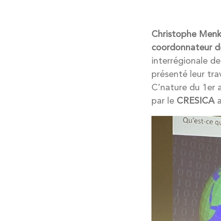
Christophe Men
coordonnateur d
interrégionale d
présenté leur tr
C’nature du 1er a
par le
CRESICA
a