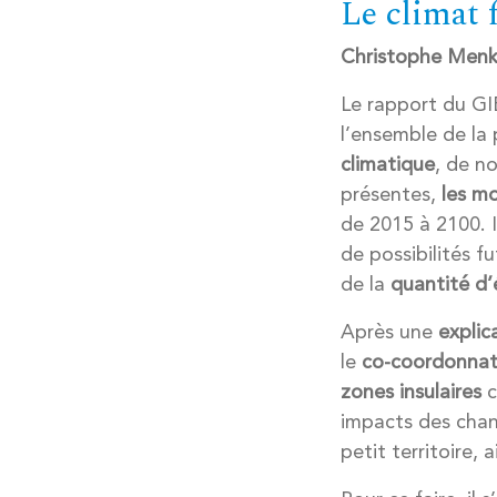
Le climat 
Christophe Men
Le rapport du G
l’ensemble de la
climatique
, de 
présentes,
les mo
de 2015 à 2100. I
de possibilités fu
de la
quantité d’
Après une
explic
le
co-coordonnat
zones insulaires
c
impacts des cha
petit territoire,