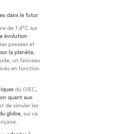
es dans le futur
.
re de 1,4°C sur
e évolution
ées passées et
sur la planète
,
tude, un faisceau
inés en fonction
tiques
du GIEC,
ion quant aux
 de simuler les
 du globe
, sur ce
ançaise.