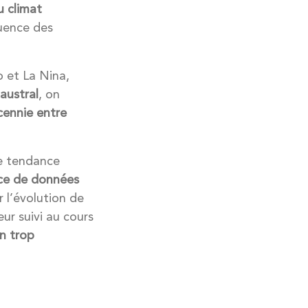
 climat
quence des
no et La Nina,
 austral
, on
cennie entre
de tendance
ce de données
 l’évolution de
ur suivi au cours
on trop