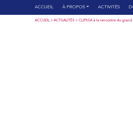
Skip
ACCUEIL
À PROPOS
ACTIVITÉS
D
to
content
ACCUEIL
>
ACTUALITÉS
> CLIPSSA à la rencontre du grand 