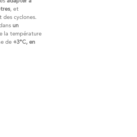
les
adapter à
ètres
, et
t des cyclones.
t dans
un
e la température
ne de
+3°C, en